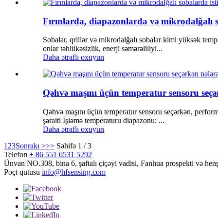
Fırınlarda, diapazonlarda və mikrodalğalı s
Sobalar, qrillər və mikrodalğalı sobalar kimi yüksək tempe
onlar təhlükəsizlik, enerji səmərəliliyi...
Daha ətraflı oxuyun
Qəhvə maşını üçün temperatur sensoru seçərk
Qəhvə maşını üçün temperatur sensoru seçərkən, performan
şəraiti İşləmə temperaturu diapazonu: ...
Daha ətraflı oxuyun
1
2
3
Sonrakı >
>>
Səhifə 1 / 3
Telefon
+ 86 551 6531 5292
Ünvan
NO.308, bina 6, şaftalı çiçəyi vadisi, Fanhua prospekti və he
Poçt qutusu
info@hfsensing.com