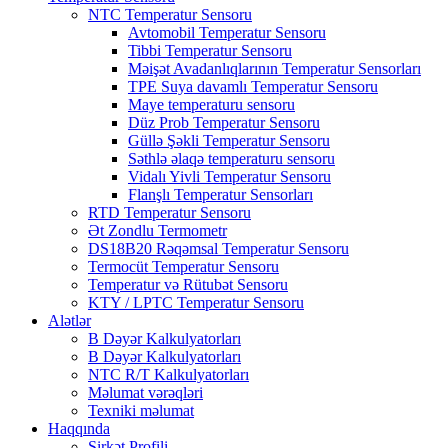
NTC Temperatur Sensoru
Avtomobil Temperatur Sensoru
Tibbi Temperatur Sensoru
Məişət Avadanlıqlarının Temperatur Sensorları
TPE Suya davamlı Temperatur Sensoru
Maye temperaturu sensoru
Düz Prob Temperatur Sensoru
Güllə Şəkli Temperatur Sensoru
Səthlə əlaqə temperaturu sensoru
Vidalı Yivli Temperatur Sensoru
Flanşlı Temperatur Sensorları
RTD Temperatur Sensoru
Ət Zondlu Termometr
DS18B20 Rəqəmsal Temperatur Sensoru
Termocüt Temperatur Sensoru
Temperatur və Rütubət Sensoru
KTY / LPTC Temperatur Sensoru
Alətlər
B Dəyər Kalkulyatorları
B Dəyər Kalkulyatorları
NTC R/T Kalkulyatorları
Məlumat vərəqləri
Texniki məlumat
Haqqında
Şirkət Profili