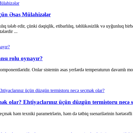
çün Əsas Mülahizələr
lıq tələb edir, çünki dəqiqlik, etibarlılıq, təhlükəsizlik və uyğunluq bi
ələrdir ...
ansı rolu oynayır?
komponentləridir. Onlar sistemin əsas yerlərdə temperaturun davamlı mon
mək olar? Ehtiyaclarınız üçün düzgün termistoru necə 
ək həm texniki parametrlərin, həm də tətbiq ssenarilərinin hərtərəfli nə