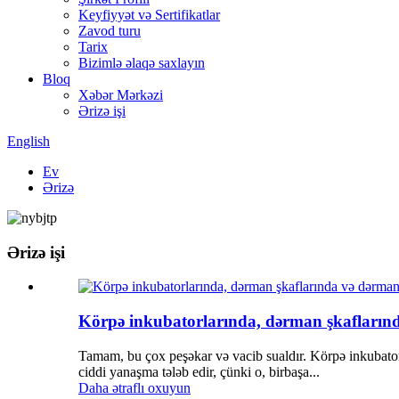
Keyfiyyət və Sertifikatlar
Zavod turu
Tarix
Bizimlə əlaqə saxlayın
Bloq
Xəbər Mərkəzi
Ərizə işi
English
Ev
Ərizə
Ərizə işi
Körpə inkubatorlarında, dərman şkaflarınd
Tamam, bu çox peşəkar və vacib sualdır. Körpə inkubatorl
ciddi yanaşma tələb edir, çünki o, birbaşa...
Daha ətraflı oxuyun