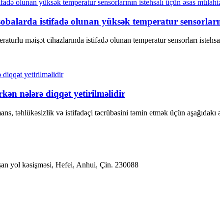
obalarda istifadə olunan yüksək temperatur sensorların
raturlu məişət cihazlarında istifadə olunan temperatur sensorları istehsa
ən nələrə diqqət yetirilməlidir
s, təhlükəsizlik və istifadəçi təcrübəsini təmin etmək üçün aşağıdakı ə
nşan yol kəsişməsi, Hefei, Anhui, Çin. 230088