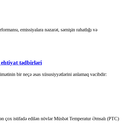
ormansı, emissiyalara nəzarət, sərnişin rahatlığı və
htiyat tədbirləri
mətinin bir neçə əsas xüsusiyyətlərini anlamaq vacibdir:
 ən çox istifadə edilən növlər Müsbət Temperatur Əmsalı (PTC)