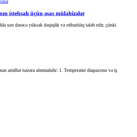
ın istehsalı üçün əsas mülahizələr
lda son dərəcə yüksək dəqiqlik və etibarlılıq tələb edir, çünki
sas amillər nəzərə alınmalıdır: 1. Temperatur diapazonu və iş