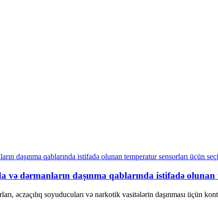
a və dərmanların daşınma qablarında istifadə olunan t
arı, əczaçılıq soyuducuları və narkotik vasitələrin daşınması üçün kont