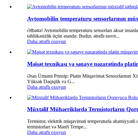
Avtomobilin temperaturu sensorlarının müxtə
Əlbəttə! Avtomobilin temperaturu sensorları əksər insanla
təhlükəsizlik üçün əsasdır. Budur, ətraflı təsvir...
Daha ətraflı oxuyun
Məişət texnikası və sənaye nəzarətində plat
Əsas Ümumi Prinsip: Platin Müqavimət Sensorlarının Xüsus
Yüksək Dəqiqlik və G...
Daha ətraflı oxuyun
Müxtəlif Mühərriklərdə Termistorların Qo
Termistor, elektrik müqaviməti temperaturla əhəmiyyətli
termistorları və Mənfi Tempe...
Daha ətraflı oxuyun