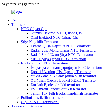
Saytımıza xoş gəlmisiniz.
Ev
Termistor
NTC Çılpaq Çipi
Gümüş Elektrod NTC Çılpaq Çip
Qızıl Elektrod NTC Çılpaq Çip
Şüşə Kapsüllü Termistor
Eksenel Şüşə Kapsullu NTC Termistoru
Radial Şüşə Möhürlənmiş NTC Termistoru
Radial Zond Uzun Şüşə NTC Termistoru
MELF Şüşə Qapalı NTC Termistoru
Epoksi örtüklü NTC termistoru
İzolyasiya edilməmiş qurğuşun NTC termistoru
Epoksi Uzatılmış Üst Qapaqlı Termistor
Yüksək dəqiqlikli dəyişdirilə bilən termistor
Qurğuşun Çərçivə Epoksi örtüklü Termistor
Emalatlı Epoksi örtüklü termistor
PVC məftilli epoksi örtüklü termistor
Telfon Tək Telli Epoksi Kaplamalı Termistor
Poliimid nazik film termistoru
Çip Stil NTC Termistoru
Temperatur Sensoru