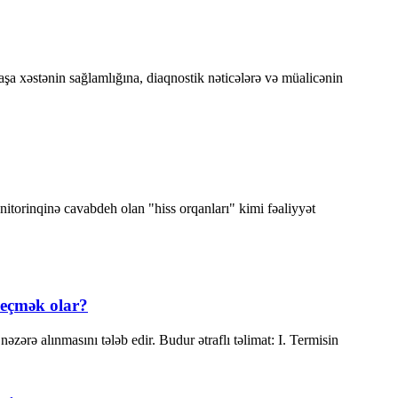
rbaşa xəstənin sağlamlığına, diaqnostik nəticələrə və müalicənin
itorinqinə cavabdeh olan "hiss orqanları" kimi fəaliyyət
seçmək olar?
zərə alınmasını tələb edir. Budur ətraflı təlimat: I. Termisin