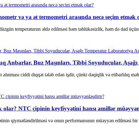
etr və ya ət termometri arasında necə seçim etmək 
düzgün temperaturun əldə edilməsi həm təhlükəsizlik, həm də dad üçün 
q Anbarlar, Buz Maşınları, Tibbi Soyuducular, Aşağı 
alınması ciddi diqqət tələb edən işdir, çünki dəqiqlik və etibarlılıq məh
k olar? NTC çipinin keyfiyyətini hansı amillər müəyyən
tinin qiymətləndirilməsi və onun performansının müəyyən edilməsi bir ne