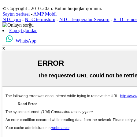
© Copyright - 2010-2025: Bütün hüquqlar qorunur.
Saytın xəritəsi
-
AMP Mobil
NTC çipi
-
NTC termistoru
-
NTC Temperatur Sensoru
-
RTD Temper
E-poçt göndər
WhatsApp
x