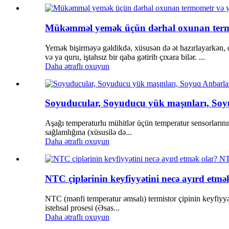
Mükəmməl yemək üçün dərhal oxunan termom
Yemək bişirməyə gəldikdə, xüsusən də ət hazırlayarkən, 
və ya quru, iştahsız bir qaba gətirib çıxara bilər. ...
Daha ətraflı oxuyun
Soyuducular, Soyuducu yük maşınları, Soyu
Aşağı temperaturlu mühitlər üçün temperatur sensorlarının 
sağlamlığına (xüsusilə də...
Daha ətraflı oxuyun
NTC çiplərinin keyfiyyətini necə ayırd etmə
NTC (mənfi temperatur əmsalı) termistor çipinin keyfiyyə
istehsal prosesi (Əsas...
Daha ətraflı oxuyun