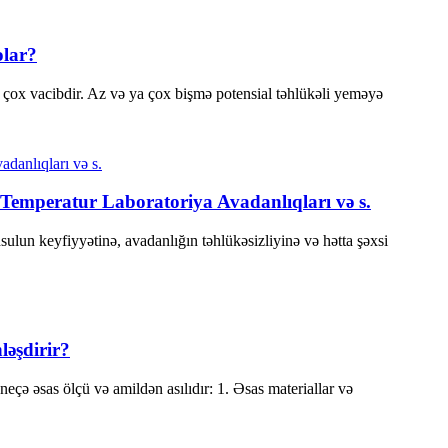
olar?
çox vacibdir. Az və ya çox bişmə potensial təhlükəli yeməyə
Temperatur Laboratoriya Avadanlıqları və s.
sulun keyfiyyətinə, avadanlığın təhlükəsizliyinə və hətta şəxsi
ləşdirir?
çə əsas ölçü və amildən asılıdır: 1. Əsas materiallar və