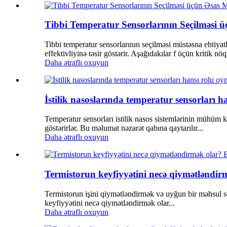
Tibbi Temperatur Sensorlarının Seçilməsi ü
Tibbi temperatur sensorlarının seçilməsi müstəsna ehtiyatlı
effektivliyinə təsir göstərir. Aşağıdakılar f üçün kritik nöqt
Daha ətraflı oxuyun
İstilik nasoslarında temperatur sensorları h
Temperatur sensorları istilik nasos sistemlərinin mühüm 
göstərirlər. Bu məlumat nəzarət qabına qaytarılır...
Daha ətraflı oxuyun
Termistorun keyfiyyətini necə qiymətləndir
Termistorun işini qiymətləndirmək və uyğun bir məhsul seçm
keyfiyyətini necə qiymətləndirmək olar...
Daha ətraflı oxuyun