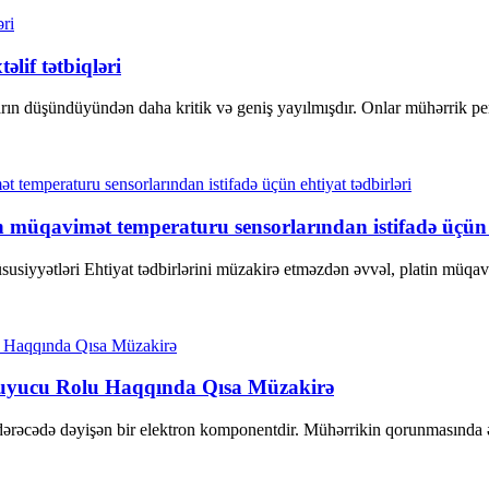
lif tətbiqləri
rın düşündüyündən daha kritik və geniş yayılmışdır. Onlar mühərrik perf
in müqavimət temperaturu sensorlarından istifadə üçün e
iyyətləri Ehtiyat tədbirlərini müzakirə etməzdən əvvəl, platin müqavi
ruyucu Rolu Haqqında Qısa Müzakirə
 dərəcədə dəyişən bir elektron komponentdir. Mühərrikin qorunmasında